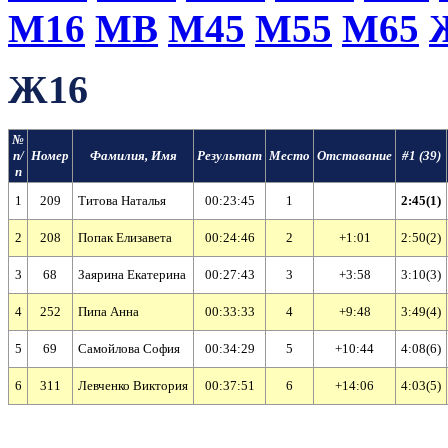
М16
МВ
М45
М55
М65
Ж16
№
п/
Номер
Фамилия, Имя
Результат
Место
Отставание
#1 (39)
п
1
209
Титова Наталья
00:23:45
1
2:45(1)
2
208
Попак Елизавета
00:24:46
2
+1:01
2:50(2)
3
68
Заярина Екатерина
00:27:43
3
+3:58
3:10(3)
4
252
Пипа Анна
00:33:33
4
+9:48
3:49(4)
5
69
Самойлова София
00:34:29
5
+10:44
4:08(6)
6
311
Левченко Виктория
00:37:51
6
+14:06
4:03(5)