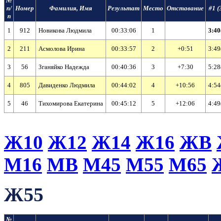
№
п/
Номер
Фамилия, Имя
Результат
Место
Отставание
#1 (
п
1
912
Новикова Людмила
00:33:06
1
3:40
2
211
Асмолова Ирина
00:33:57
2
+0:51
3:49
3
56
Зганяйко Надежда
00:40:36
3
+7:30
5:28
4
805
Давиденко Людмила
00:44:02
4
+10:56
4:54
5
46
Тихомирова Екатерина
00:45:12
5
+12:06
4:49
Ж10
Ж12
Ж14
Ж16
ЖВ
М16
МВ
М45
М55
М65
Ж55
№