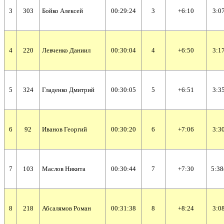
3
303
Бойко Алексей
00:29:24
3
+6:10
3:07
4
220
Левченко Даниил
00:30:04
4
+6:50
3:17
5
324
Гладенко Дмитрий
00:30:05
5
+6:51
3:35
6
92
Иванов Георгий
00:30:20
6
+7:06
3:30
7
103
Маслов Никита
00:30:44
7
+7:30
5:38
8
218
Абсалямов Роман
00:31:38
8
+8:24
3:08