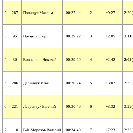
2
287
Полищук Максим
00:27:44
2
+0:27
2:20(
3
95
Пруцков Егор
00:29:22
3
+2:05
3:11(
4
36
Волнянкин Николай
00:29:59
4
+2:42
2:02(
5
286
Дарийчук Илья
00:30:24
5
+3:07
2:33(
6
221
Лавренчук Евгений
00:30:49
6
+3:32
3:22(
7
110
В\К Морозов Валерий
00:34:40
7
+7:23
2:33(