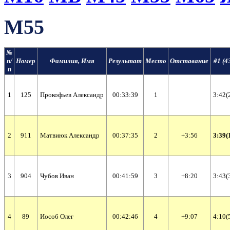
М55
№
п/
Номер
Фамилия, Имя
Результат
Место
Отставание
#1 (4
п
1
125
Прокофьев Александр
00:33:39
1
3:42(
2
911
Матвиюк Александр
00:37:35
2
+3:56
3:39(
3
904
Чубов Иван
00:41:59
3
+8:20
3:43(
4
89
Иособ Олег
00:42:46
4
+9:07
4:10(