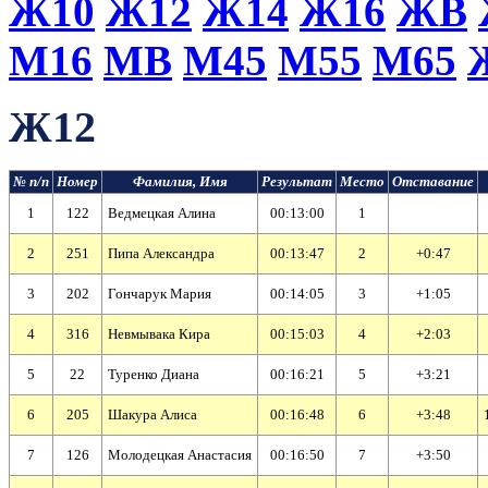
Ж10
Ж12
Ж14
Ж16
ЖВ
М16
МВ
М45
М55
М65
Ж12
№ п/п
Номер
Фамилия, Имя
Результат
Место
Отставание
1
122
Ведмецкая Алина
00:13:00
1
2
251
Пипа Александра
00:13:47
2
+0:47
3
202
Гончарук Мария
00:14:05
3
+1:05
4
316
Невмывака Кира
00:15:03
4
+2:03
5
22
Туренко Диана
00:16:21
5
+3:21
6
205
Шакура Алиса
00:16:48
6
+3:48
7
126
Молодецкая Анастасия
00:16:50
7
+3:50