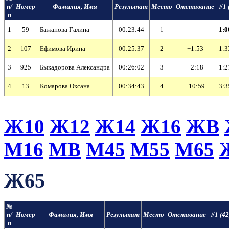
п/
Номер
Фамилия, Имя
Результат
Место
Отставание
#1 
п
1
59
Бажанова Галина
00:23:44
1
1:0
2
107
Ефимова Ирина
00:25:37
2
+1:53
1:3
3
925
Быкадорова Александра
00:26:02
3
+2:18
1:2
4
13
Комарова Оксана
00:34:43
4
+10:59
3:3
Ж10
Ж12
Ж14
Ж16
ЖВ
М16
МВ
М45
М55
М65
Ж65
№
п/
Номер
Фамилия, Имя
Результат
Место
Отставание
#1 (42
п