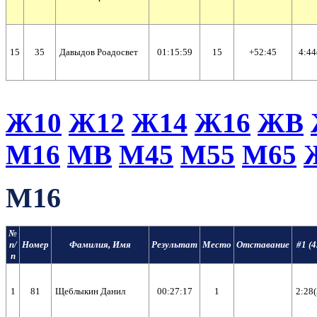
15
35
Давыдов Роадосвет
01:15:59
15
+52:45
4:44
Ж10
Ж12
Ж14
Ж16
ЖВ
М16
МВ
М45
М55
М65
М16
№
п/
Номер
Фамилия, Имя
Результат
Место
Отставание
#1 (4
п
1
81
Щеблыкин Данил
00:27:17
1
2:28(