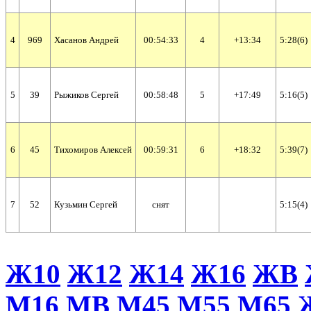
4
969
Хасанов Андрей
00:54:33
4
+13:34
5:28(6)
5
39
Рыжиков Сергей
00:58:48
5
+17:49
5:16(5)
6
45
Тихомиров Алексей
00:59:31
6
+18:32
5:39(7)
7
52
Кузьмин Сергей
cнят
5:15(4)
Ж10
Ж12
Ж14
Ж16
ЖВ
М16
МВ
М45
М55
М65