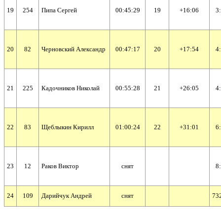
19
254
Пипа Сергей
00:45:29
19
+16:06
3
20
82
Черновский Александр
00:47:17
20
+17:54
4
21
225
Кадочников Николай
00:55:28
21
+26:05
4
22
83
Щеблыкин Кирилл
01:00:24
22
+31:01
6
23
12
Раков Виктор
cнят
8
24
109
Дарийчук Андрей
cнят
73