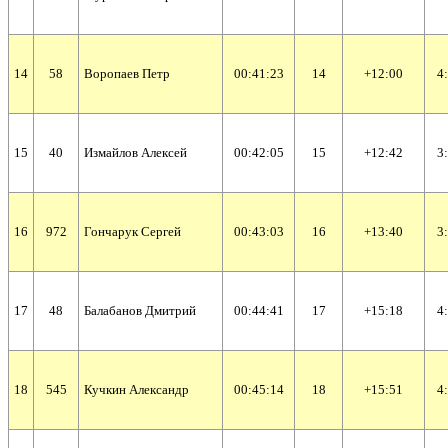
14
58
Воропаев Петр
00:41:23
14
+12:00
4
15
40
Измайлов Алексей
00:42:05
15
+12:42
3
16
972
Гончарук Сергей
00:43:03
16
+13:40
3
17
48
Балабанов Дмитрий
00:44:41
17
+15:18
4
18
545
Кучкин Александр
00:45:14
18
+15:51
4