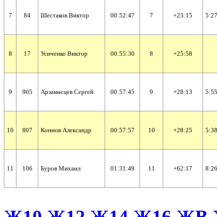
7
84
Шестаков Виктор
00:52:47
7
+23:15
5:27
8
17
Усиченко Виктор
00:55:30
8
+25:58
9
905
Арзамасцев Сергей
00:57:45
9
+28:13
5:55
10
807
Коннов Александр
00:57:57
10
+28:25
5:38
11
106
Буров Михаил
01:31:49
11
+62:17
8:26
Ж10
Ж12
Ж14
Ж16
ЖВ