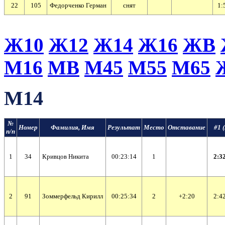
22
105
Федорченко Герман
cнят
1:
Ж10
Ж12
Ж14
Ж16
ЖВ
М16
МВ
М45
М55
М65
М14
№
Номер
Фамилия, Имя
Результат
Место
Отставание
#1 (
п/п
1
34
Кривцов Никита
00:23:14
1
2:32
2
91
Зоммерфельд Кирилл
00:25:34
2
+2:20
2:42