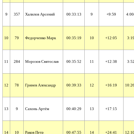
9
357
Халилов Арсений
00:33:13
9
+9:59
4:00
10
79
Федорченко Марк
00:35:19
10
+12:05
3:19
11
284
Морозов Святослав
00:35:52
11
+12:38
3:52
12
78
Гринев Александр
00:39:33
12
+16:19
10:26
13
9
Сахонь Артём
00:40:29
13
+17:15
14
10
Раков Петр
00:47:55
14
+24:41
12:10