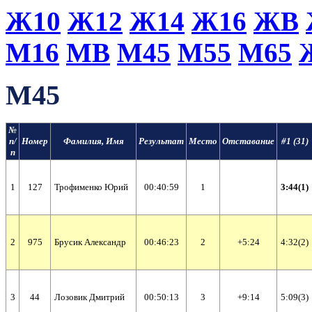
Ж10
Ж12
Ж14
Ж16
ЖВ
М16
МВ
М45
М55
М65
М45
№
п/
Номер
Фамилия, Имя
Результат
Место
Отставание
#1 (31)
п
1
127
Трофименко Юрий
00:40:59
1
3:44(1)
2
975
Брусик Александр
00:46:23
2
+5:24
4:32(2)
3
44
Лозовик Дмитрий
00:50:13
3
+9:14
5:09(3)