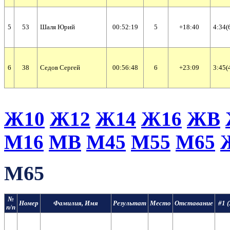
5
53
Шаля Юрий
00:52:19
5
+18:40
4:34(
6
38
Седов Сергей
00:56:48
6
+23:09
3:45(
Ж10
Ж12
Ж14
Ж16
ЖВ
М16
МВ
М45
М55
М65
М65
№
Номер
Фамилия, Имя
Результат
Место
Отставание
#1 (
п/п