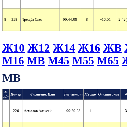
8
358
Трещёв Олег
00:44:08
8
+16:51
2:42(
Ж10
Ж12
Ж14
Ж16
ЖВ
М16
МВ
М45
М55
М65
МВ
№
Номер
Фамилия, Имя
Результат
Место
Отставание
#
п/п
1
226
Асмолов Алексей
00:29:23
1
3