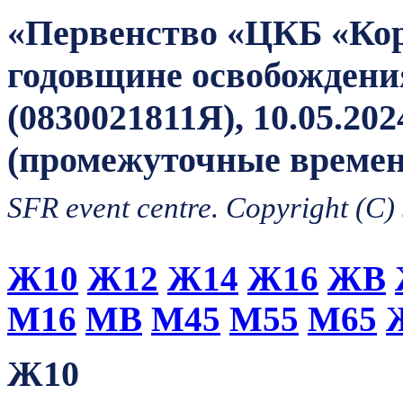
«Первенство «ЦКБ «Кор
годовщине освобождения
(0830021811Я), 10.05.20
(промежуточные времен
SFR event centre. Copyright (C)
Ж10
Ж12
Ж14
Ж16
ЖВ
М16
МВ
М45
М55
М65
Ж10