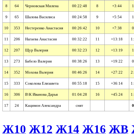
8
64
Черновская Милена
00:22:48
8
+3:44
1
9
65
Шалова Василиса
00:24:58
9
+5:54
1
10
353
Нестеренко Анастасия
00:26:42
10
+7:38
0
11
206
Нагаева Анастасия
00:32:22
11
+13:18
1
12
207
Щур Валерия
00:32:23
12
+13:19
1
13
273
Бабело Валерия
00:38:26
13
+19:22
0
14
352
Мохова Валерия
00:46:26
14
+27:22
2
15
333
Соколова Елизавета
00:55:18
15
+36:14
1
16
306
В\К Иванова Дарья
01:04:28
16
+45:24
1
17
24
Кацимон Александра
cнят
0
Ж10
Ж12
Ж14
Ж16
ЖВ