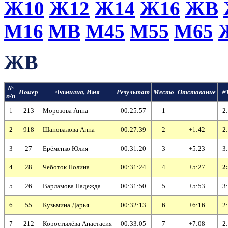
Ж10
Ж12
Ж14
Ж16
ЖВ
М16
МВ
М45
М55
М65
ЖВ
№
Номер
Фамилия, Имя
Результат
Место
Отставание
#
п/п
1
213
Морозова Анна
00:25:57
1
2:
2
918
Шаповалова Анна
00:27:39
2
+1:42
2:
3
27
Ерёменко Юлия
00:31:20
3
+5:23
3:
4
28
Чеботок Полина
00:31:24
4
+5:27
2:
5
26
Варламова Надежда
00:31:50
5
+5:53
3:
6
55
Кузьмина Дарья
00:32:13
6
+6:16
2:
7
212
Коростылёва Анастасия
00:33:05
7
+7:08
2: