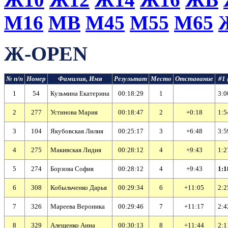
М16
МВ
М45
М55
М65
Ж-OPEN
№ п/п
Номер
Фамилия, Имя
Результат
Место
Отставание
#1 
1
54
Кузьмина Екатерина
00:18:29
1
3:0
2
277
Устинова Мария
00:18:47
2
+0:18
1:5
3
104
Якубовская Лилия
00:25:17
3
+6:48
3:5
4
275
Макивская Лидия
00:28:12
4
+9:43
1:2
5
274
Борзова София
00:28:12
4
+9:43
1:1
6
308
Кобыльченко Дарья
00:29:34
6
+11:05
2:2
7
326
Мареева Вероника
00:29:46
7
+11:17
2:4
8
329
Алещенко Анна
00:30:13
8
+11:44
2:1