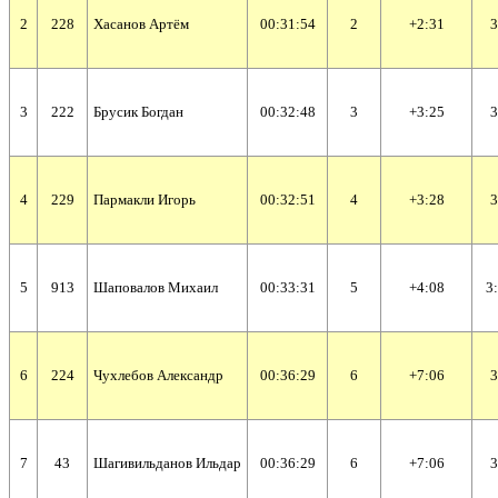
2
228
Хасанов Артём
00:31:54
2
+2:31
3
3
222
Брусик Богдан
00:32:48
3
+3:25
3
4
229
Пармакли Игорь
00:32:51
4
+3:28
3
5
913
Шаповалов Михаил
00:33:31
5
+4:08
3
6
224
Чухлебов Александр
00:36:29
6
+7:06
3
7
43
Шагивильданов Ильдар
00:36:29
6
+7:06
3