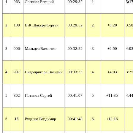
1
963
Логинов Евгений
00:29:32
1
3:17
2
100
В\К Шакура Сергей
00:29:52
2
+0:20
3:58
3
906
Мальцев Валентин
00:32:22
3
+2:50
4:03
4
907
Пидопригора Василий
00:33:35
4
+4:03
3:25
5
802
Потапов Сергей
00:41:07
5
+11:35
4:44
6
15
Руденко Владимир
00:41:48
6
+12:16