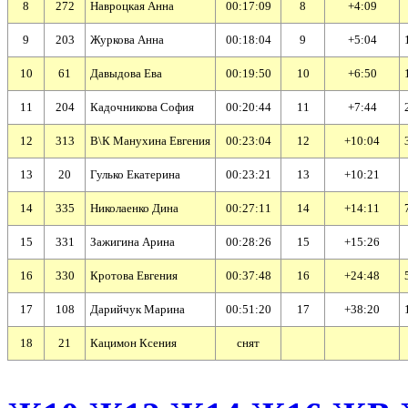
8
272
Навроцкая Анна
00:17:09
8
+4:09
9
203
Журкова Анна
00:18:04
9
+5:04
10
61
Давыдова Ева
00:19:50
10
+6:50
11
204
Кадочникова София
00:20:44
11
+7:44
12
313
В\К Манухина Евгения
00:23:04
12
+10:04
13
20
Гулько Екатерина
00:23:21
13
+10:21
14
335
Николаенко Дина
00:27:11
14
+14:11
15
331
Зажигина Арина
00:28:26
15
+15:26
16
330
Кротова Евгения
00:37:48
16
+24:48
17
108
Дарийчук Марина
00:51:20
17
+38:20
18
21
Кацимон Ксения
cнят