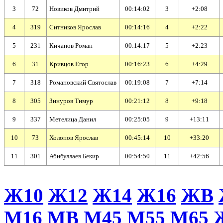
3
72
Новиков Дмитрий
00:14:02
3
+2:08
4
319
Ситников Ярослав
00:14:16
4
+2:22
5
231
Кичанов Роман
00:14:17
5
+2:23
6
31
Кривцов Егор
00:16:23
6
+4:29
7
318
Романовский Святослав
00:19:08
7
+7:14
8
305
Зинуров Тимур
00:21:12
8
+9:18
9
337
Метелица Данил
00:25:05
9
+13:11
10
73
Холопов Ярослав
00:45:14
10
+33:20
11
301
Абибуллаев Бекир
00:54:50
11
+42:56
Ж10
Ж12
Ж14
Ж16
ЖВ
М16
МВ
М45
М55
М65