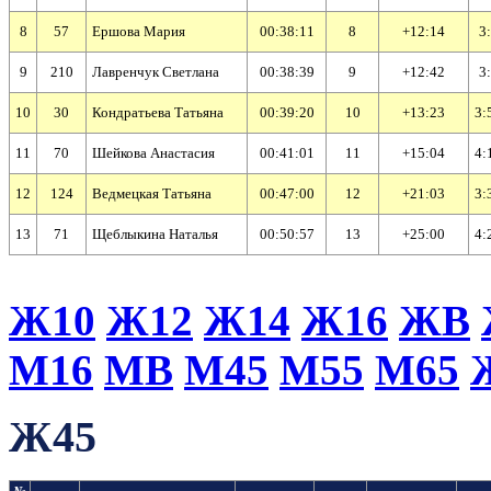
8
57
Ершова Мария
00:38:11
8
+12:14
3:
9
210
Лавренчук Светлана
00:38:39
9
+12:42
3:
10
30
Кондратьева Татьяна
00:39:20
10
+13:23
3:
11
70
Шейкова Анастасия
00:41:01
11
+15:04
4:
12
124
Ведмецкая Татьяна
00:47:00
12
+21:03
3:
13
71
Щеблыкина Наталья
00:50:57
13
+25:00
4:
Ж10
Ж12
Ж14
Ж16
ЖВ
М16
МВ
М45
М55
М65
Ж45