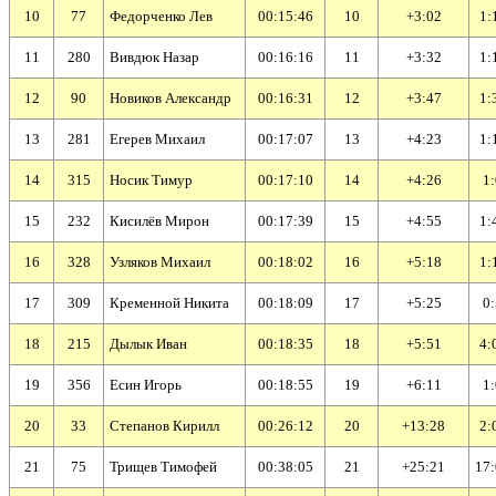
10
77
Федорченко Лев
00:15:46
10
+3:02
1:
11
280
Вивдюк Назар
00:16:16
11
+3:32
1:
12
90
Новиков Александр
00:16:31
12
+3:47
1:
13
281
Егерев Михаил
00:17:07
13
+4:23
1:
14
315
Носик Тимур
00:17:10
14
+4:26
1:
15
232
Кисилёв Мирон
00:17:39
15
+4:55
1:
16
328
Узляков Михаил
00:18:02
16
+5:18
1:
17
309
Кременной Никита
00:18:09
17
+5:25
0:
18
215
Дылык Иван
00:18:35
18
+5:51
4:
19
356
Есин Игорь
00:18:55
19
+6:11
1:
20
33
Степанов Кирилл
00:26:12
20
+13:28
2:
21
75
Трищев Тимофей
00:38:05
21
+25:21
17: