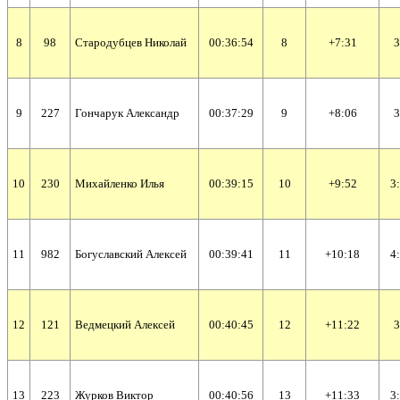
8
98
Стародубцев Николай
00:36:54
8
+7:31
3
9
227
Гончарук Александр
00:37:29
9
+8:06
3
10
230
Михайленко Илья
00:39:15
10
+9:52
3
11
982
Богуславский Алексей
00:39:41
11
+10:18
4
12
121
Ведмецкий Алексей
00:40:45
12
+11:22
3
13
223
Журков Виктор
00:40:56
13
+11:33
3