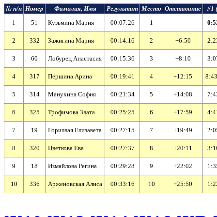
№ п/п
Номер
Фамилия, Имя
Результат
Место
Отставание
#1 
1
51
Кузьмина Мария
00:07:26
1
0:5
2
332
Зажигина Мария
00:14:16
2
+6:50
2:2
3
60
Лобурец Анастасия
00:15:36
3
+8:10
3:0
4
317
Першина Арина
00:19:41
4
+12:15
8:43
5
314
Манухина София
00:21:34
5
+14:08
7:4
6
325
Трофимова Злата
00:25:25
6
+17:59
4:4
7
19
Гориллая Елизавета
00:27:15
7
+19:49
2:0
8
320
Цветкова Ева
00:27:37
8
+20:11
3:1
9
18
Измайлова Регина
00:29:28
9
+22:02
1:3
10
336
Арженовская Алиса
00:33:16
10
+25:50
1:2