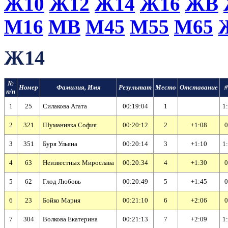
Ж10
Ж12
Ж14
Ж16
ЖВ
М16
МВ
М45
М55
М65
Ж14
№
Номер
Фамилия, Имя
Результат
Место
Отставание
#
п/п
1
25
Силакова Агата
00:19:04
1
1
2
321
Шуманивка София
00:20:12
2
+1:08
0
3
351
Буря Ульяна
00:20:14
3
+1:10
1
4
63
Неизвестных Мирослава
00:20:34
4
+1:30
0
5
62
Глод Любовь
00:20:49
5
+1:45
0
6
23
Бойко Мария
00:21:10
6
+2:06
0
7
304
Волкова Екатерина
00:21:13
7
+2:09
1