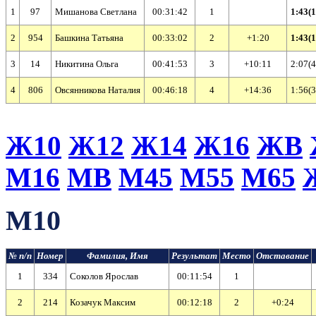
1
97
Мишанова Светлана
00:31:42
1
1:43(1
2
954
Башкина Татьяна
00:33:02
2
+1:20
1:43(1
3
14
Никитина Ольга
00:41:53
3
+10:11
2:07(4
4
806
Овсянникова Наталия
00:46:18
4
+14:36
1:56(3
Ж10
Ж12
Ж14
Ж16
ЖВ
М16
МВ
М45
М55
М65
М10
№ п/п
Номер
Фамилия, Имя
Результат
Место
Отставание
1
334
Соколов Ярослав
00:11:54
1
2
214
Козачук Максим
00:12:18
2
+0:24