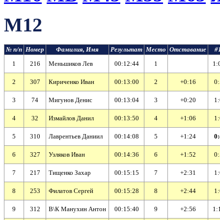
М12
№ п/п
Номер
Фамилия, Имя
Результат
Место
Отставание
#1
1
216
Меньшиков Лев
00:12:44
1
1:
2
307
Кириченко Иван
00:13:00
2
+0:16
0:
3
74
Мигунов Денис
00:13:04
3
+0:20
1:
4
32
Измайлов Данил
00:13:50
4
+1:06
1:
5
310
Лаврентьев Даниил
00:14:08
5
+1:24
0:
6
327
Узляков Иван
00:14:36
6
+1:52
0:
7
217
Тищенко Захар
00:15:15
7
+2:31
1:
8
253
Филатов Сергей
00:15:28
8
+2:44
1:
9
312
В\К Манухин Антон
00:15:40
9
+2:56
1: