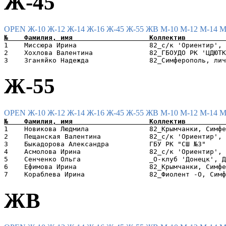
Ж-45
OPEN
Ж-10
Ж-12
Ж-14
Ж-16
Ж-45
Ж-55
ЖВ
М-10
М-12
М-14
М
1    Миссюра Ирина                  82_с/к 'Ориентир', 
2    Хохлова Валентина              82_ГБОУДО РК 'ЦДЮТК
Ж-55
OPEN
Ж-10
Ж-12
Ж-14
Ж-16
Ж-45
Ж-55
ЖВ
М-10
М-12
М-14
М
1    Новикова Людмила               82_Крымчанки, Симфе
2    Пещанская Валентина            82_с/к 'Ориентир', 
3    Быкадорова Александра          ГБУ РК "СШ №3"     
4    Асмолова Ирина                 82_с/к 'Ориентир', 
5    Сенченко Ольга                 _О-клуб 'Донецк', Д
6    Ефимова Ирина                  82_Крымчанки, Симфе
ЖВ