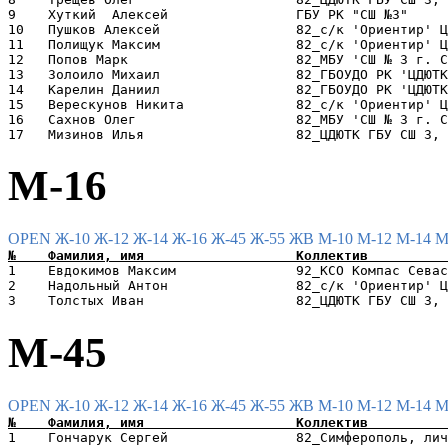
9    Хуткий  Алексей                ГБУ РК "СШ №3"     
10   Пушков Алексей                 82_с/к 'Ориентир' Ц
11   Полищук Максим                 82_с/к 'Ориентир' Ц
12   Попов Марк                     82_МБУ 'СШ № 3 г. С
13   Золоило Михаил                 82_ГБОУДО РК 'ЦДЮТК
14   Карелин Даниил                 82_ГБОУДО РК 'ЦДЮТК
15   Верескунов Никита              82_с/к 'Ориентир' Ц
16   Сахнов Олег                    82_МБУ 'СШ № 3 г. С
М-16
OPEN
Ж-10
Ж-12
Ж-14
Ж-16
Ж-45
Ж-55
ЖВ
М-10
М-12
М-14
М
1    Евдокимов Максим               92_КСО Компас Севас
2    Надольный Антон                82_с/к 'Ориентир' Ц
М-45
OPEN
Ж-10
Ж-12
Ж-14
Ж-16
Ж-45
Ж-55
ЖВ
М-10
М-12
М-14
М
1    Гончарук Сергей                82_Симферополь, лич