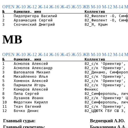
OPEN
Ж-10
Ж-12
Ж-14
Ж-16
Ж-45
Ж-55
ЖВ
М-10
М-12
М-14
М
1    Пидопригора Василий            82_Фиолент -О, Симф
2    Арзамасцев Сергей              82_Фиолент -О, Симф
МВ
OPEN
Ж-10
Ж-12
Ж-14
Ж-16
Ж-45
Ж-55
ЖВ
М-10
М-12
М-14
М
1    Асмолов Алексей                82_с/к 'Ориентир', 
2    Асмолов Александр              82_с/к 'Ориентир', 
3    Шаповалов Михаил               82_Динамо, Симфероп
4    Михайленко Илья                82_с/к 'Ориентир', 
5    Хоменок Алексей                82_с/к 'Ориентир', 
6    Пармакли Игорь                 82_с/к 'Ориентир', 
7    Комаров Алексей                Феникс             
8    Пипа Сергей                    82_Симферополь, лич
9    Лузанов Иоанн                  82_с/к 'Ориентир' Ц
10   Федоткин Кирилл                82_Симферополь, лич
11   Ткач Евгений                   82_с/к 'Ориентир', 
Главный судья:
Ведмецкий А.Ю.
Главный секретарь:
Быкадорова А.А.