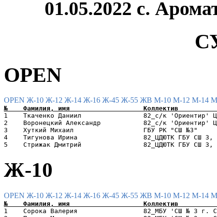
01.05.2022 с. Аром
С
OPEN
OPEN
Ж-10
Ж-12
Ж-14
Ж-16
Ж-45
Ж-55
ЖВ
М-10
М-12
М-14
М
1    Ткаченко Даниил                82_с/к 'Ориентир' Ц
2    Воронецкий Александр           82_с/к 'Ориентир' Ц
3    Хуткий Михаил                  ГБУ РК "СШ №3"     
4    Тигунова Ирина                 82_ЦДЮТК ГБУ СШ 3, 
Ж-10
OPEN
Ж-10
Ж-12
Ж-14
Ж-16
Ж-45
Ж-55
ЖВ
М-10
М-12
М-14
М
1    Сорока Валерия                 82_МБУ 'СШ № 3 г. С