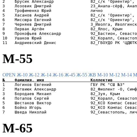
2    Брусик Александр               82_с/к 'Ориентир', 
3    Лозовик Дмитрий                23_Анапа-сёрф, Анап
4    Трофименко Юрий                лично              
5    Хасанов Андрей                 82_с/к 'Ориентир', 
6    Миссюра Евгений                82_с/к 'Ориентир', 
7    Черняев Дмитрий                3_Иволга, Иволгинск
8    Первак Артём                   82_Ялос, Крым      
9    Прокофьев Александр            92_Бастион, Севасто
10   Ушаков Юрий                    92_Коралл, Севастоп
М-55
OPEN
Ж-10
Ж-12
Ж-14
Ж-16
Ж-45
Ж-55
ЖВ
М-10
М-12
М-14
М
1    Логинов Евгений                ГБУ РК "СШ №3"     
2    Матвиюк Александр              82_Фиолент -О, Симф
3    Бородаев Михаил                82_Зуя, Крым       
4    Потапов Сергей                 92_Коралл, Севастоп
5    Шестаков Виктор                92_КСО Компас Севас
6    Бойко Игорь                    92_КСО Компас Севас
М-65