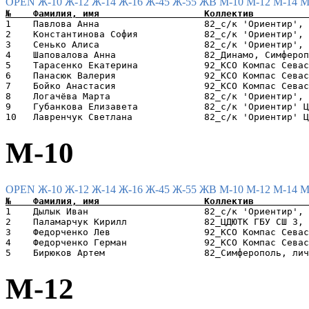
OPEN
Ж-10
Ж-12
Ж-14
Ж-16
Ж-45
Ж-55
ЖВ
М-10
М-12
М-14
М
1    Павлова Анна                   82_с/к 'Ориентир', 
2    Константинова София            82_с/к 'Ориентир', 
3    Сенько Алиса                   82_с/к 'Ориентир', 
4    Шаповалова Анна                82_Динамо, Симфероп
5    Тарасенко Екатерина            92_КСО Компас Севас
6    Панасюк Валерия                92_КСО Компас Севас
7    Бойко Анастасия                92_КСО Компас Севас
8    Логачёва Марта                 82_с/к 'Ориентир', 
9    Губанкова Елизавета            82_с/к 'Ориентир' Ц
М-10
OPEN
Ж-10
Ж-12
Ж-14
Ж-16
Ж-45
Ж-55
ЖВ
М-10
М-12
М-14
М
1    Дылык Иван                     82_с/к 'Ориентир', 
2    Паламарчук Кирилл              82_ЦДЮТК ГБУ СШ 3, 
3    Федорченко Лев                 92_КСО Компас Севас
4    Федорченко Герман              92_КСО Компас Севас
М-12