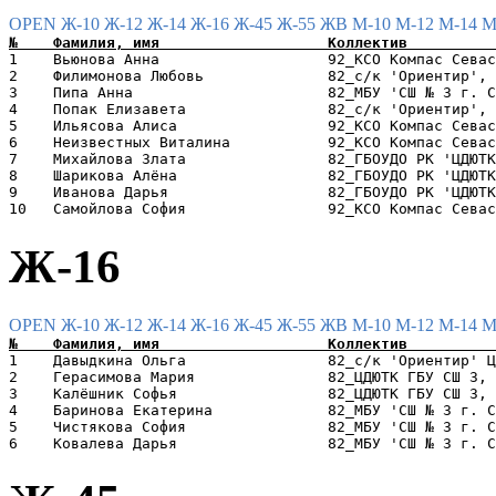
OPEN
Ж-10
Ж-12
Ж-14
Ж-16
Ж-45
Ж-55
ЖВ
М-10
М-12
М-14
М
1    Вьюнова Анна                   92_КСО Компас Севас
2    Филимонова Любовь              82_с/к 'Ориентир', 
3    Пипа Анна                      82_МБУ 'СШ № 3 г. С
4    Попак Елизавета                82_с/к 'Ориентир', 
5    Ильясова Алиса                 92_КСО Компас Севас
6    Неизвестных Виталина           92_КСО Компас Севас
7    Михайлова Злата                82_ГБОУДО РК 'ЦДЮТК
8    Шарикова Алёна                 82_ГБОУДО РК 'ЦДЮТК
9    Иванова Дарья                  82_ГБОУДО РК 'ЦДЮТК
Ж-16
OPEN
Ж-10
Ж-12
Ж-14
Ж-16
Ж-45
Ж-55
ЖВ
М-10
М-12
М-14
М
1    Давыдкина Ольга                82_с/к 'Ориентир' Ц
2    Герасимова Мария               82_ЦДЮТК ГБУ СШ 3, 
3    Калёшник Софья                 82_ЦДЮТК ГБУ СШ 3, 
4    Баринова Екатерина             82_МБУ 'СШ № 3 г. С
5    Чистякова София                82_МБУ 'СШ № 3 г. С