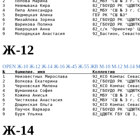
2    Попова Марина                  82_МБУ 'СШ № 3 г. С
3    Невмывака Кира                 82_ГБОУДО РК 'ЦДЮТК
4    Пипа Александра                82_МБУ 'СШ № 3 г. С
5    Ведмецкая Алина                ГБУ РК "СШ №3"     
6    Михайлова Зоряна               82_ГБОУДО РК 'ЦДЮТК
7    Шарикова Полина                82_ГБОУДО РК 'ЦДЮТК
8    Навроцкая Анна                 82_с/к 'Ориентир' Ц
Ж-12
OPEN
Ж-10
Ж-12
Ж-14
Ж-16
Ж-45
Ж-55
ЖВ
М-10
М-12
М-14
М
1    Неизвестных Мирослава          92_КСО Компас Севас
2    Волкова Екатерина              82_ГБОУДО РК 'ЦДЮТК
3    Черновская Милена              92_КСО Компас Севас
4    Шуманивка София                82_ГБОУДО РК 'ЦДЮТК
5    Кожина Анисья                  82_МБУ 'СШ № 3 г. С
6    Чистякова Анастасия            82_МБУ 'СШ № 3 г. С
7    Дощинская Ольга                92_КСО Компас Севас
8    Паучок Варвара                 82_ГБОУДО РК 'ЦДЮТК
Ж-14