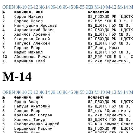
OPEN
Ж-10
Ж-12
Ж-14
Ж-16
Ж-45
Ж-55
ЖВ
М-10
М-12
М-14
М
1    Серов Максим                   82_ГБОУДО РК 'ЦДЮТК
2    Сорока Павел                   82_МБУ 'СШ № 3 г. С
3    Никитушкин Ярослав             82_ЦДЮТК ГБУ СШ 3, 
4    Андриевский Павел              82_ГБОУДО РК 'ЦДЮТК
5    Халилов Арсений                82_ЦДЮТК ГБУ СШ 3, 
6    Стаценко Сергей                82_ГБОУДО РК 'ЦДЮТК
7    Тигунов Алексей                82_ЦДЮТК ГБУ СШ 3, 
8    Первак Егор                    82_Ялос, Крым      
9    Мадых Михаил                   82_ЦДЮТК ГБУ СШ 3, 
10   Абсалямов Роман                82_МБУ 'СШ № 3 г. С
М-14
OPEN
Ж-10
Ж-12
Ж-14
Ж-16
Ж-45
Ж-55
ЖВ
М-10
М-12
М-14
М
1    Ярков Влад                     82_ГБОУДО РК 'ЦДЮТК
2    Папуша Анатолий                82_ЦДЮТК ГБУ СШ 3, 
3    Левцов Егор                    82_с/к 'Ориентир', 
4    Кравченко Богдан               82_с/к 'Ориентир', 
5    Халилов Тимур                  82_ЦДЮТК ГБУ СШ 3, 
6    Свердличенко Андрей            92_КСО Компас Севас
7    Бердников Максим               82_ГБОУДО РК 'ЦДЮТК
8    Трещёв Олег                    82_ЦДЮТК ГБУ СШ 3, 