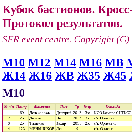
Кубок бастионов. Кросс-
Протокол результатов.
SFR event centre. Copyright (C)
М10
М12
М14
М16
МВ
Ж14
Ж16
ЖВ
Ж35
Ж45
М10
№ п/п
Номер
Фамилия
Имя
Г.р.
Разр.
Команда
1
69
Денежников
Дмитрий
2012
3ю
КСО Компас СЦТКСЭ
2
26
Дылык
Иван
2012
3ю
с/к 'Ориентир'
3
25
Тищенко
Захар
2011
2ю
с/к 'Ориентир'
4
123
МЕНЬШИКОВ
Лев
0
с/к 'Ориентир'