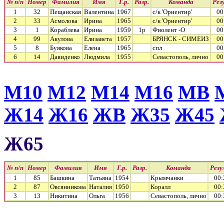
№ п/п
Номер
Фамилия
Имя
Г.р.
Разр.
Команда
Рез
1
32
Пещанская
Валентина
1967
с/к 'Ориентир'
00
2
33
Асмолова
Ирина
1965
с/к 'Ориентир'
00
3
1
Кораблева
Ирина
1959
1р
Фиолент -О
00
4
99
Акулова
Елизавета
1957
БРЯНСК - СИМЕИЗ
00
5
8
Буякова
Елена
1965
спл
00
6
14
Давиденко
Людмила
1955
Севастополь, лично
00
М10
М12
М14
М16
МВ
Ж14
Ж16
ЖВ
Ж35
Ж45
Ж65
№ п/п
Номер
Фамилия
Имя
Г.р.
Разр.
Команда
Рез
1
85
Башкина
Татьяна
1954
Крымчанки
00:
2
87
Овсянникова
Наталия
1950
Коралл
00:
3
13
Никитина
Ольга
1956
Севастополь, лично
00: