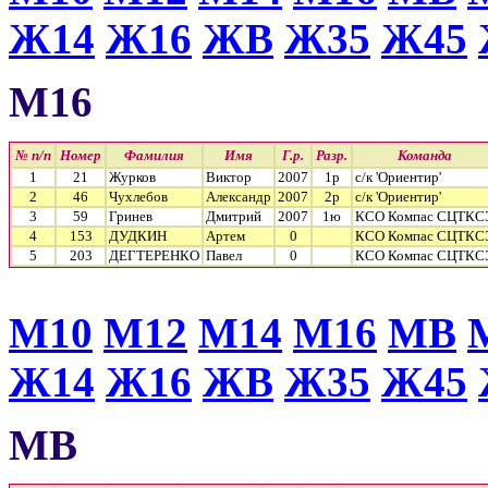
Ж14
Ж16
ЖВ
Ж35
Ж45
М16
№ п/п
Номер
Фамилия
Имя
Г.р.
Разр.
Команда
1
21
Журков
Виктор
2007
1р
с/к 'Ориентир'
2
46
Чухлебов
Александр
2007
2р
с/к 'Ориентир'
3
59
Гринев
Дмитрий
2007
1ю
КСО Компас СЦТКС
4
153
ДУДКИН
Артем
0
КСО Компас СЦТКС
5
203
ДЕГТЕРЕНКО
Павел
0
КСО Компас СЦТКС
М10
М12
М14
М16
МВ
Ж14
Ж16
ЖВ
Ж35
Ж45
МВ