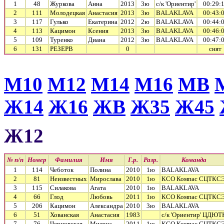
1
48
Журкова
Анна
2013
3ю
с/к 'Ориентир'
00:29:
2
111
Молодецкая
Анастасия
2013
3ю
BALAKLAVA
00:43:
3
117
Гулько
Екатерина
2012
2ю
BALAKLAVA
00:44:
4
113
Кацимон
Ксения
2013
3ю
BALAKLAVA
00:46:
5
109
Туренко
Диана
2012
3ю
BALAKLAVA
00:47:
6
131
РЕЗЕРВ
0
cнят
М10
М12
М14
М16
МВ
Ж14
Ж16
ЖВ
Ж35
Ж45
Ж12
№ п/п
Номер
Фамилия
Имя
Г.р.
Разр.
Команда
1
114
Чеботок
Полина
2010
1ю
BALAKLAVA
2
81
Неизвестных
Мирослава
2010
1ю
КСО Компас СЦТКС
3
115
Силакова
Агата
2010
1ю
BALAKLAVA
4
66
Глод
Любовь
2011
1ю
КСО Компас СЦТКС
5
206
Кацимон
Александра
2010
3ю
BALAKLAVA
6
51
Хованская
Анастасия
1983
с/к 'Ориентир' ЦДЮТ
7
76
Черновская
Милена
2011
1ю
КСО Компас СЦТКС