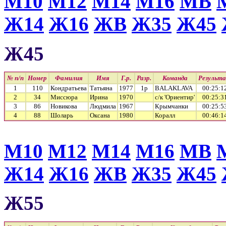
М10
М12
М14
М16
МВ
Ж14
Ж16
ЖВ
Ж35
Ж45
Ж45
№ п/п
Номер
Фамилия
Имя
Г.р.
Разр.
Команда
Результ
1
110
Кондратьева
Татьяна
1977
1р
BALAKLAVA
00:25:1
2
34
Миссюра
Ирина
1970
с/к 'Ориентир'
00:25:3
3
86
Новикова
Людмила
1967
Крымчанки
00:25:5
4
88
Шоларь
Оксана
1980
Коралл
00:46:1
М10
М12
М14
М16
МВ
Ж14
Ж16
ЖВ
Ж35
Ж45
Ж55