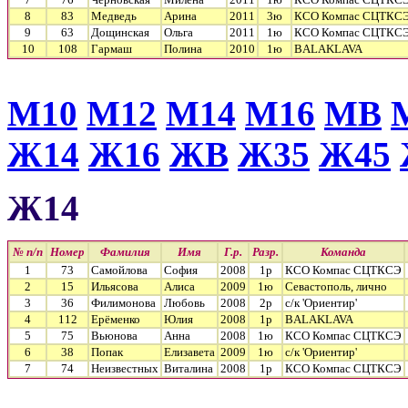
8
83
Медведь
Арина
2011
3ю
КСО Компас СЦТКС
9
63
Дощинская
Ольга
2011
1ю
КСО Компас СЦТКС
10
108
Гармаш
Полина
2010
1ю
BALAKLAVA
М10
М12
М14
М16
МВ
Ж14
Ж16
ЖВ
Ж35
Ж45
Ж14
№ п/п
Номер
Фамилия
Имя
Г.р.
Разр.
Команда
1
73
Самойлова
София
2008
1р
КСО Компас СЦТКСЭ
2
15
Ильясова
Алиса
2009
1ю
Севастополь, лично
3
36
Филимонова
Любовь
2008
2р
с/к 'Ориентир'
4
112
Ерёменко
Юлия
2008
1р
BALAKLAVA
5
75
Вьюнова
Анна
2008
1ю
КСО Компас СЦТКСЭ
6
38
Попак
Елизавета
2009
1ю
с/к 'Ориентир'
7
74
Неизвестных
Виталина
2008
1р
КСО Компас СЦТКСЭ