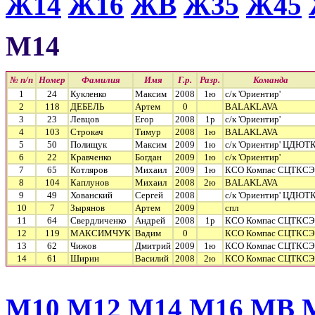
Ж14
Ж16
ЖВ
Ж35
Ж45
М14
№ п/п
Номер
Фамилия
Имя
Г.р.
Разр.
Команда
1
24
Кукленко
Максим
2008
1ю
с/к 'Ориентир'
2
118
ДЕБЕЛЬ
Артем
0
BALAKLAVA
3
23
Левцов
Егор
2008
1р
с/к 'Ориентир'
4
103
Строкач
Тимур
2008
1ю
BALAKLAVA
5
50
Полищук
Максим
2009
1ю
с/к 'Ориентир' ЦДЮТ
6
22
Кравченко
Богдан
2009
1ю
с/к 'Ориентир'
7
65
Котляров
Михаил
2009
1ю
КСО Компас СЦТКСЭ
8
104
Каплунов
Михаил
2008
2ю
BALAKLAVA
9
49
Хованский
Сергей
2008
с/к 'Ориентир' ЦДЮТ
10
7
Зырянов
Артем
2009
спл
11
64
Свердличенко
Андрей
2008
1р
КСО Компас СЦТКСЭ
12
119
МАКСИМЧУК
Вадим
0
КСО Компас СЦТКСЭ
13
62
Чижов
Дмитрий
2009
1ю
КСО Компас СЦТКСЭ
14
61
Ширин
Василий
2008
2ю
КСО Компас СЦТКСЭ
М10
М12
М14
М16
МВ