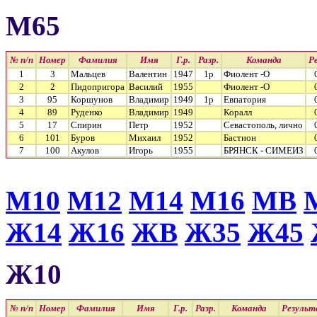
М65
№ п/п
Номер
Фамилия
Имя
Г.р.
Разр.
Команда
Р
1
3
Мальцев
Валентин
1947
1р
Фиолент -О
2
2
Пидопригора
Василий
1955
Фиолент -О
3
95
Коршунов
Владимир
1949
1р
Евпатория
4
89
Руденко
Владимир
1949
Коралл
5
17
Спирин
Петр
1952
Севастополь, лично
6
101
Буров
Михаил
1952
Бастион
7
100
Акулов
Игорь
1955
БРЯНСК - СИМЕИЗ
М10
М12
М14
М16
МВ
Ж14
Ж16
ЖВ
Ж35
Ж45
Ж10
№ п/п
Номер
Фамилия
Имя
Г.р.
Разр.
Команда
Резуль