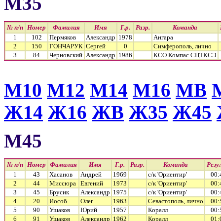
М35
№ п/п
Номер
Фамилия
Имя
Г.р.
Разр.
Команда
1
102
Пермяков
Александр
1978
Ангара
2
150
ГОНЧАРУК
Сергей
0
Симферополь, лично
3
84
Черновский
Александр
1986
КСО Компас СЦТКСЭ
М10
М12
М14
М16
МВ
Ж14
Ж16
ЖВ
Ж35
Ж45
М45
№ п/п
Номер
Фамилия
Имя
Г.р.
Разр.
Команда
Резу
1
43
Хасанов
Андрей
1969
с/к 'Ориентир'
00:
2
44
Миссюра
Евгений
1973
с/к 'Ориентир'
00:
3
45
Брусик
Александр
1975
с/к 'Ориентир'
00:
4
20
Иособ
Олег
1963
Севастополь, лично
00:
5
90
Ушаков
Юрий
1957
Коралл
00:
6
91
Ушаков
Александр
1962
Коралл
01: