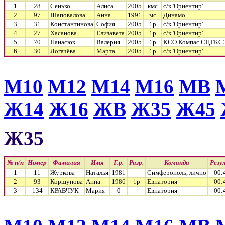
1
28
Сенько
Алиса
2005
кмс
с/к 'Ориентир'
2
97
Шаповалова
Анна
1991
мс
Динамо
3
31
Константинова
София
2005
1р
с/к 'Ориентир'
4
27
Хасанова
Елизавета
2005
1р
с/к 'Ориентир'
5
70
Панасюк
Валерия
2005
1р
КСО Компас СЦТКС
6
30
Логачёва
Марта
2005
1р
с/к 'Ориентир'
М10
М12
М14
М16
МВ
Ж14
Ж16
ЖВ
Ж35
Ж45
Ж35
№ п/п
Номер
Фамилия
Имя
Г.р.
Разр.
Команда
Резу
1
11
Журкова
Наталья
1981
Симферополь, лично
00:
2
93
Коршунова
Анна
1986
1р
Евпатория
00:
3
134
КРАВЧУК
Мария
0
Евпатория
00: