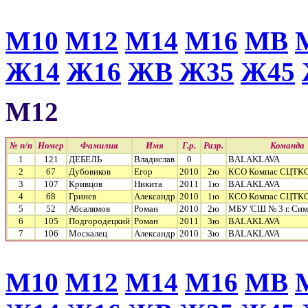
М10
М12
М14
М16
МВ
Ж14
Ж16
ЖВ
Ж35
Ж45
М12
№ п/п
Номер
Фамилия
Имя
Г.р.
Разр.
Команда
1
121
ДЕБЕЛЬ
Владислав
0
BALAKLAVA
2
67
Дубовиков
Егор
2010
2ю
КСО Компас СЦТК
3
107
Кривцов
Никита
2011
1ю
BALAKLAVA
4
68
Гринев
Александр
2010
1ю
КСО Компас СЦТК
5
52
Абсалямов
Роман
2010
2ю
МБУ 'СШ № 3 г. Сим
6
105
Подгородецкий
Роман
2011
3ю
BALAKLAVA
7
106
Москалец
Александр
2010
3ю
BALAKLAVA
М10
М12
М14
М16
МВ