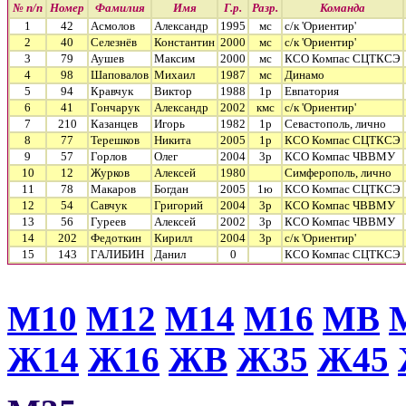
№ п/п
Номер
Фамилия
Имя
Г.р.
Разр.
Команда
1
42
Асмолов
Александр
1995
мс
с/к 'Ориентир'
2
40
Селезнёв
Константин
2000
мс
с/к 'Ориентир'
3
79
Аушев
Максим
2000
мс
КСО Компас СЦТКСЭ
4
98
Шаповалов
Михаил
1987
мс
Динамо
5
94
Кравчук
Виктор
1988
1р
Евпатория
6
41
Гончарук
Александр
2002
кмс
с/к 'Ориентир'
7
210
Казанцев
Игорь
1982
1р
Севастополь, лично
8
77
Терешков
Никита
2005
1р
КСО Компас СЦТКСЭ
9
57
Горлов
Олег
2004
3р
КСО Компас ЧВВМУ
10
12
Журков
Алексей
1980
Симферополь, лично
11
78
Макаров
Богдан
2005
1ю
КСО Компас СЦТКСЭ
12
54
Савчук
Григорий
2004
3р
КСО Компас ЧВВМУ
13
56
Гуреев
Алексей
2002
3р
КСО Компас ЧВВМУ
14
202
Федоткин
Кирилл
2004
3р
с/к 'Ориентир'
15
143
ГАЛИБИН
Данил
0
КСО Компас СЦТКСЭ
М10
М12
М14
М16
МВ
Ж14
Ж16
ЖВ
Ж35
Ж45