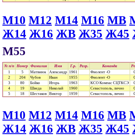
М10
М12
М14
М16
МВ
Ж14
Ж16
ЖВ
Ж35
Ж45
М55
№ п/п
Номер
Фамилия
Имя
Г.р.
Разр.
Команда
Р
1
5
Матвиюк
Александр
1961
Фиолент -О
2
204
Чубов
Иван
1955
Фиолент -О
3
80
Бойко
Игорь
1963
КСО Компас СЦТКСЭ
4
19
Шведа
Николай
1960
Севастополь, лично
5
18
Шестаков
Виктор
1959
Севастополь, лично
М10
М12
М14
М16
МВ
Ж14
Ж16
ЖВ
Ж35
Ж45