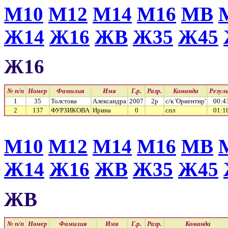
М10
М12
М14
М16
МВ
Ж14
Ж16
ЖВ
Ж35
Ж45
Ж16
№ п/п
Номер
Фамилия
Имя
Г.р.
Разр.
Команда
Резул
1
35
Толстова
Александра
2007
2р
с/к 'Ориентир'
00:4
2
137
ФУРЗИКОВА
Ирина
0
спл
01:1
М10
М12
М14
М16
МВ
Ж14
Ж16
ЖВ
Ж35
Ж45
ЖВ
№ п/п
Номер
Фамилия
Имя
Г.р.
Разр.
Команда