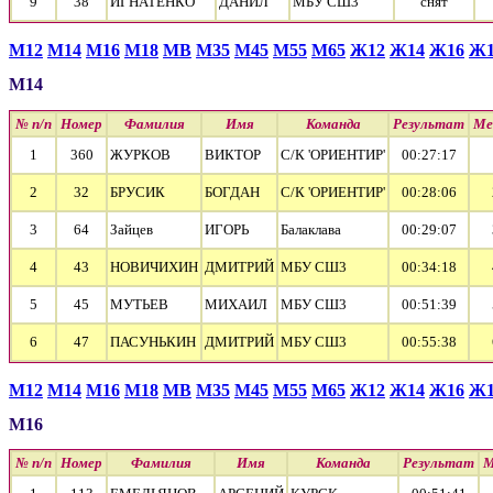
9
38
ИГНАТЕНКО
ДАНИЛ
МБУ СШ3
cнят
М12
М14
М16
М18
МВ
М35
М45
М55
М65
Ж12
Ж14
Ж16
Ж1
М14
№ п/п
Номер
Фамилия
Имя
Команда
Результат
Ме
1
360
ЖУРКОВ
ВИКТОР
С/К 'ОРИЕНТИР'
00:27:17
2
32
БРУСИК
БОГДАН
С/К 'ОРИЕНТИР'
00:28:06
3
64
Зайцев
ИГОРЬ
Балаклава
00:29:07
4
43
НОВИЧИХИН
ДМИТРИЙ
МБУ СШ3
00:34:18
5
45
МУТЬЕВ
МИХАИЛ
МБУ СШ3
00:51:39
6
47
ПАСУНЬКИН
ДМИТРИЙ
МБУ СШ3
00:55:38
М12
М14
М16
М18
МВ
М35
М45
М55
М65
Ж12
Ж14
Ж16
Ж1
М16
№ п/п
Номер
Фамилия
Имя
Команда
Результат
М