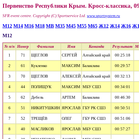
Первенство Республики Крым. Кросс-классика, 09
SFR event centre. Copyright (C) Sportservice Ltd.
www.sportsystem.ru
М12
М14
М16
М18
МВ
М35
М45
М55
М65
Ж12
Ж14
Ж16
Ж1
М12
№ п/п
Номер
Фамилия
Имя
Команда
Результат
М
1
71
ЩЕГЛОВ
СЕРГЕЙ
Алтайский край
00:25:18
2
61
Кукленко
МАКСИМ
Балаклава
00:29:57
3
70
ЩЕГЛОВ
АЛЕКСЕЙ
Алтайский край
00:32:13
4
44
ПОЛИЩУК
МАКСИМ
МБУ СШ3
00:34:01
5
62
Дебель
АРТЕМ
Балаклава
00:46:30
6
51
НИКИТУШКИН
ЯРОСЛАВ
ГБУ РК СШ3
00:50:51
7
52
ТРЕЩЁВ
ОЛЕГ
ГБУ РК СШ3
00:51:06
8
40
МАСЛИКОВ
ЯРОСЛАВ
МБУ СШ3
00:57:27