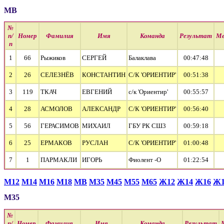
МВ
№
п/
Номер
Фамилия
Имя
Команда
Результат
М
п
1
66
Рыжиков
СЕРГЕЙ
Балаклава
00:47:48
2
26
СЕЛЕЗНЁВ
КОНСТАНТИН
С/К 'ОРИЕНТИР'
00:51:38
3
119
ТКАЧ
ЕВГЕНИЙ
с/к 'Ориентир'
00:55:57
4
28
АСМОЛОВ
АЛЕКСАНДР
С/К 'ОРИЕНТИР'
00:56:40
5
56
ГЕРАСИМОВ
МИХАИЛ
ГБУ РК СШ3
00:59:18
6
25
ЕРМАКОВ
РУСЛАН
С/К 'ОРИЕНТИР'
01:00:48
7
1
ПАРМАКЛИ
ИГОРЬ
Фиолент -О
01:22:54
М12
М14
М16
М18
МВ
М35
М45
М55
М65
Ж12
Ж14
Ж16
Ж1
М35
№
п/
Номер
Фамилия
Имя
Команда
Результат