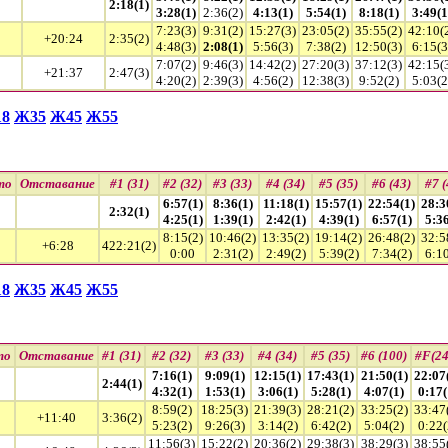
1
2:18(1)
3:28(1)
2:36(2)
4:13(1)
5:54(1)
8:18(1)
3:49(1
7:23(3)
9:31(2)
15:27(3)
23:05(2)
35:55(2)
42:10(
2
+20:24
2:35(2)
4:48(3)
2:08(1)
5:56(3)
7:38(2)
12:50(3)
6:15(3
7:07(2)
9:46(3)
14:42(2)
27:20(3)
37:12(3)
42:15(
3
+21:37
2:47(3)
4:20(2)
2:39(3)
4:56(2)
12:38(3)
9:52(2)
5:03(2
8
Ж35
Ж45
Ж55
то
Отставание
#1 (31)
#2 (32)
#3 (33)
#4 (34)
#5 (35)
#6 (43)
#7 (
6:57(1)
8:36(1)
11:18(1)
15:57(1)
22:54(1)
28:3
2:32(1)
4:25(1)
1:39(1)
2:42(1)
4:39(1)
6:57(1)
5:36
8:15(2)
10:46(2)
13:35(2)
19:14(2)
26:48(2)
32:5
+6:28
422:21(2)
0:00
2:31(2)
2:49(2)
5:39(2)
7:34(2)
6:10
8
Ж35
Ж45
Ж55
то
Отставание
#1 (31)
#2 (32)
#3 (33)
#4 (34)
#5 (35)
#6 (100)
#F(24
7:16(1)
9:09(1)
12:15(1)
17:43(1)
21:50(1)
22:07
2:44(1)
4:32(1)
1:53(1)
3:06(1)
5:28(1)
4:07(1)
0:17(
8:59(2)
18:25(3)
21:39(3)
28:21(2)
33:25(2)
33:47
+11:40
3:36(2)
5:23(2)
9:26(3)
3:14(2)
6:42(2)
5:04(2)
0:22(
11:56(3)
15:22(2)
20:36(2)
29:38(3)
38:29(3)
38:55