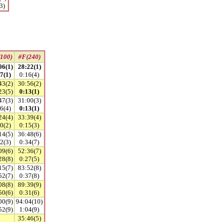
3)
(100)
#F(240)
06(1)
28:22(1)
7(1)
0:16(4)
43(2)
30:56(2)
23(5)
0:13(1)
47(3)
31:00(3)
6(4)
0:13(1)
24(4)
33:39(4)
0(2)
0:15(3)
14(5)
36:48(6)
2(3)
0:34(7)
09(6)
52:36(7)
28(8)
0:27(5)
15(7)
83:52(8)
52(7)
0:37(8)
08(8)
89:39(9)
50(6)
0:31(6)
00(9)
94:04(10)
52(9)
1:04(9)
35:46(5)