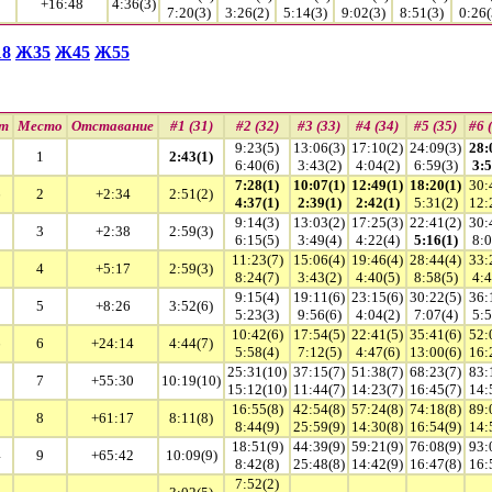
+16:48
4:36(3)
7:20(3)
3:26(2)
5:14(3)
9:02(3)
8:51(3)
0:26(
8
Ж35
Ж45
Ж55
ат
Место
Отставание
#1 (31)
#2 (32)
#3 (33)
#4 (34)
#5 (35)
#6 
9:23(5)
13:06(3)
17:10(2)
24:09(3)
28:
2
1
2:43(1)
6:40(6)
3:43(2)
4:04(2)
6:59(3)
3:5
7:28(1)
10:07(1)
12:49(1)
18:20(1)
30:
6
2
+2:34
2:51(2)
4:37(1)
2:39(1)
2:42(1)
5:31(2)
12:
9:14(3)
13:03(2)
17:25(3)
22:41(2)
30:
0
3
+2:38
2:59(3)
6:15(5)
3:49(4)
4:22(4)
5:16(1)
8:0
11:23(7)
15:06(4)
19:46(4)
28:44(4)
33:
9
4
+5:17
2:59(3)
8:24(7)
3:43(2)
4:40(5)
8:58(5)
4:4
9:15(4)
19:11(6)
23:15(6)
30:22(5)
36:
8
5
+8:26
3:52(6)
5:23(3)
9:56(6)
4:04(2)
7:07(4)
5:5
10:42(6)
17:54(5)
22:41(5)
35:41(6)
52:
6
6
+24:14
4:44(7)
5:58(4)
7:12(5)
4:47(6)
13:00(6)
16:
25:31(10)
37:15(7)
51:38(7)
68:23(7)
83:
2
7
+55:30
10:19(10)
15:12(10)
11:44(7)
14:23(7)
16:45(7)
14:
16:55(8)
42:54(8)
57:24(8)
74:18(8)
89:
9
8
+61:17
8:11(8)
8:44(9)
25:59(9)
14:30(8)
16:54(9)
14:
18:51(9)
44:39(9)
59:21(9)
76:08(9)
93:
4
9
+65:42
10:09(9)
8:42(8)
25:48(8)
14:42(9)
16:47(8)
16:
7:52(2)