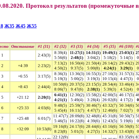
.08.2020. Протокол результатов (промежуточные в
8
Ж35
Ж45
Ж55
есто
Отставание
#1 (31)
#2 (32)
#3 (33)
#4 (34)
#5 (35)
#6 (100)
#
8:39(4)
11:27(1)
14:31(1)
19:49(1)
25:03(1)
2
1
2:43(3)
5:56(6)
2:48(1)
3:04(2)
5:18(2)
5:14(5)
0
7:13(2)
16:50(4)
21:50(4)
26:14(2)
29:43(2)
2
2
+4:39
2:23(2)
4:50(2)
9:37(5)
5:00(8)
4:24(1)
3:29(1)
0
8:36(3)
13:36(3)
16:55(3)
27:10(3)
31:57(3)
3
3
+6:55
3:17(5)
5:19(3)
5:00(2)
3:19(3)
10:15(4)
4:47(3)
0
10:50(6)
20:37(5)
23:15(5)
28:54(4)
33:46(4)
3
4
+8:43
2:44(4)
8:06(7)
9:47(6)
2:38(1)
5:39(3)
4:52(4)
0
6:41(1)
12:30(2)
15:58(2)
42:00(5)
46:17(5)
4
5
+21:12
2:20(1)
4:21(1)
5:49(4)
3:28(4)
26:02(8)
4:17(2)
0
9:48(5)
25:59(7)
30:46(7)
43:32(7)
50:34(6)
5
6
+25:33
4:03(6)
5:45(4)
16:11(7)
4:47(7)
12:46(6)
7:02(7)
0
11:47(7)
28:09(8)
32:48(8)
45:31(8)
50:50(7)
5
7
+25:48
6:01(7)
5:46(5)
16:22(8)
4:39(6)
12:43(5)
5:19(6)
0
19:16(8)
24:17(6)
28:44(6)
43:16(6)
56:59(8)
5
8
+32:09
10:53(8)
8:23(8)
5:01(3)
4:27(5)
14:32(7)
13:43(8)
0
22:12(9)
83:35(9)
8