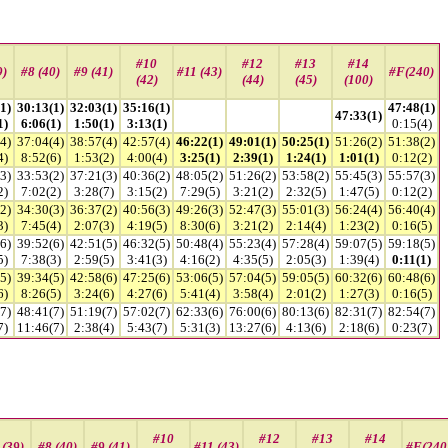
#10
#12
#13
#14
9)
#8 (40)
#9 (41)
#11 (43)
#F(240)
(42)
(44)
(45)
(100)
1)
30:13(1)
32:03(1)
35:16(1)
47:48(1)
47:33(1)
1)
6:06(1)
1:50(1)
3:13(1)
0:15(4)
4)
37:04(4)
38:57(4)
42:57(4)
46:22(1)
49:01(1)
50:25(1)
51:26(2)
51:38(2)
4)
8:52(6)
1:53(2)
4:00(4)
3:25(1)
2:39(1)
1:24(1)
1:01(1)
0:12(2)
3)
33:53(2)
37:21(3)
40:36(2)
48:05(2)
51:26(2)
53:58(2)
55:45(3)
55:57(3)
2)
7:02(2)
3:28(7)
3:15(2)
7:29(5)
3:21(2)
2:32(5)
1:47(5)
0:12(2)
2)
34:30(3)
36:37(2)
40:56(3)
49:26(3)
52:47(3)
55:01(3)
56:24(4)
56:40(4)
3)
7:45(4)
2:07(3)
4:19(5)
8:30(6)
3:21(2)
2:14(4)
1:23(2)
0:16(5)
6)
39:52(6)
42:51(5)
46:32(5)
50:48(4)
55:23(4)
57:28(4)
59:07(5)
59:18(5)
5)
7:38(3)
2:59(5)
3:41(3)
4:16(2)
4:35(5)
2:05(3)
1:39(4)
0:11(1)
5)
39:34(5)
42:58(6)
47:25(6)
53:06(5)
57:04(5)
59:05(5)
60:32(6)
60:48(6)
6)
8:26(5)
3:24(6)
4:27(6)
5:41(4)
3:58(4)
2:01(2)
1:27(3)
0:16(5)
7)
48:41(7)
51:19(7)
57:02(7)
62:33(6)
76:00(6)
80:13(6)
82:31(7)
82:54(7)
7)
11:46(7)
2:38(4)
5:43(7)
5:31(3)
13:27(6)
4:13(6)
2:18(6)
0:23(7)
#10
#12
#13
#14
 (39)
#8 (40)
#9 (41)
#11 (43)
#F(240