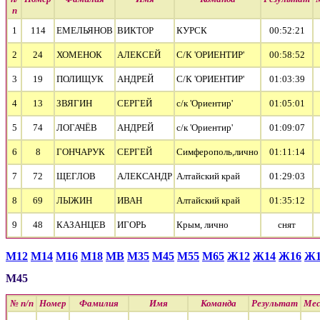
п
1
114
ЕМЕЛЬЯНОВ
ВИКТОР
КУРСК
00:52:21
2
24
ХОМЕНОК
АЛЕКСЕЙ
С/К 'ОРИЕНТИР'
00:58:52
3
19
ПОЛИЩУК
АНДРЕЙ
С/К 'ОРИЕНТИР'
01:03:39
4
13
ЗВЯГИН
СЕРГЕЙ
с/к 'Ориентир'
01:05:01
5
74
ЛОГАЧЁВ
АНДРЕЙ
с/к 'Ориентир'
01:09:07
6
8
ГОНЧАРУК
СЕРГЕЙ
Симферополь,лично
01:11:14
7
72
ЩЕГЛОВ
АЛЕКСАНДР
Алтайский край
01:29:03
8
69
ЛЫЖИН
ИВАН
Алтайский край
01:35:12
9
48
КАЗАНЦЕВ
ИГОРЬ
Крым, лично
cнят
М12
М14
М16
М18
МВ
М35
М45
М55
М65
Ж12
Ж14
Ж16
Ж1
М45
№ п/п
Номер
Фамилия
Имя
Команда
Результат
Ме