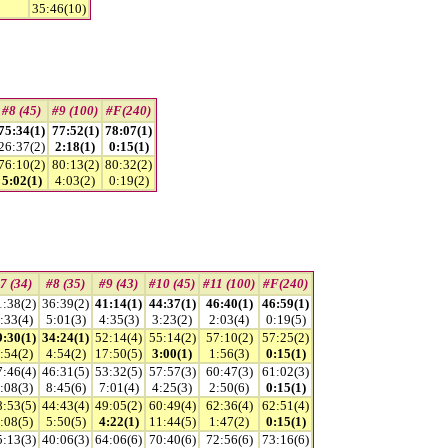
35:46(10)
#8 (45)
#9 (100)
#F(240)
75:34(1)
77:52(1)
78:07(1)
26:37(2)
2:18(1)
0:15(1)
76:10(2)
80:13(2)
80:32(2)
5:02(1)
4:03(2)
0:19(2)
7 (34)
#8 (35)
#9 (43)
#10 (45)
#11 (100)
#F(240)
1:38(2)
36:39(2)
41:14(1)
44:37(1)
46:40(1)
46:59(1)
:33(4)
5:01(3)
4:35(3)
3:23(2)
2:03(4)
0:19(5)
9:30(1)
34:24(1)
52:14(4)
55:14(2)
57:10(2)
57:25(2)
:54(2)
4:54(2)
17:50(5)
3:00(1)
1:56(3)
0:15(1)
7:46(4)
46:31(5)
53:32(5)
57:57(3)
60:47(3)
61:02(3)
:08(3)
8:45(6)
7:01(4)
4:25(3)
2:50(6)
0:15(1)
8:53(5)
44:43(4)
49:05(2)
60:49(4)
62:36(4)
62:51(4)
:08(5)
5:50(5)
4:22(1)
11:44(5)
1:47(2)
0:15(1)
5:13(3)
40:06(3)
64:06(6)
70:40(6)
72:56(6)
73:16(6)