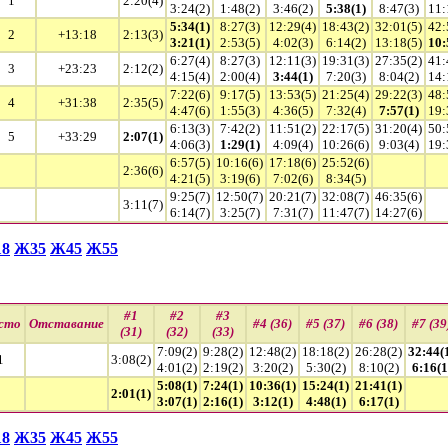
1
2:20(4)
3:24(2)
1:48(2)
3:46(2)
5:38(1)
8:47(3)
11:
5:34(1)
8:27(3)
12:29(4)
18:43(2)
32:01(5)
42:
2
+13:18
2:13(3)
3:21(1)
2:53(5)
4:02(3)
6:14(2)
13:18(5)
10:
6:27(4)
8:27(3)
12:11(3)
19:31(3)
27:35(2)
41:
3
+23:23
2:12(2)
4:15(4)
2:00(4)
3:44(1)
7:20(3)
8:04(2)
14:
7:22(6)
9:17(5)
13:53(5)
21:25(4)
29:22(3)
48:
4
+31:38
2:35(5)
4:47(6)
1:55(3)
4:36(5)
7:32(4)
7:57(1)
19:
6:13(3)
7:42(2)
11:51(2)
22:17(5)
31:20(4)
50:
5
+33:29
2:07(1)
4:06(3)
1:29(1)
4:09(4)
10:26(6)
9:03(4)
19:
6:57(5)
10:16(6)
17:18(6)
25:52(6)
2:36(6)
4:21(5)
3:19(6)
7:02(6)
8:34(5)
9:25(7)
12:50(7)
20:21(7)
32:08(7)
46:35(6)
3:11(7)
6:14(7)
3:25(7)
7:31(7)
11:47(7)
14:27(6)
8
Ж35
Ж45
Ж55
#1
#2
#3
сто
Отставание
#4 (36)
#5 (37)
#6 (38)
#7 (39
(31)
(32)
(33)
7:09(2)
9:28(2)
12:48(2)
18:18(2)
26:28(2)
32:44(
1
3:08(2)
4:01(2)
2:19(2)
3:20(2)
5:30(2)
8:10(2)
6:16(1
5:08(1)
7:24(1)
10:36(1)
15:24(1)
21:41(1)
2:01(1)
3:07(1)
2:16(1)
3:12(1)
4:48(1)
6:17(1)
8
Ж35
Ж45
Ж55