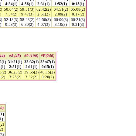
)
4:34(1)
4:56(1)
2:31(1)
1:52(1)
0:15(1)
2)
50:04(2)
59:51(3)
62:42(2)
64:51(2)
65:08(2)
)
7:54(2)
9:47(3)
2:51(2)
2:09(2)
0:17(2)
3)
52:13(3)
58:43(2)
62:50(3)
66:00(3)
66:21(3)
)
9:58(3)
6:30(2)
4:07(3)
3:10(3)
0:21(3)
44)
#8 (45)
#9 (100)
#F(240)
0(1)
31:21(1)
33:32(1)
33:47(1)
(1)
2:51(1)
2:11(1)
0:15(1)
8(2)
36:23(2)
39:55(2)
40:15(2)
(2)
3:25(2)
3:32(2)
0:20(2)
0)
(1)
1)
(2)
2)
(3)