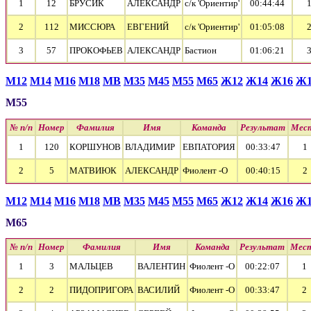
1
12
БРУСИК
АЛЕКСАНДР
с/к 'Ориентир'
00:44:44
2
112
МИССЮРА
ЕВГЕНИЙ
с/к 'Ориентир'
01:05:08
3
57
ПРОКОФЬЕВ
АЛЕКСАНДР
Бастион
01:06:21
М12
М14
М16
М18
МВ
М35
М45
М55
М65
Ж12
Ж14
Ж16
Ж1
М55
№ п/п
Номер
Фамилия
Имя
Команда
Результат
Мес
1
120
КОРШУНОВ
ВЛАДИМИР
ЕВПАТОРИЯ
00:33:47
1
2
5
МАТВИЮК
АЛЕКСАНДР
Фиолент -О
00:40:15
2
М12
М14
М16
М18
МВ
М35
М45
М55
М65
Ж12
Ж14
Ж16
Ж1
М65
№ п/п
Номер
Фамилия
Имя
Команда
Результат
Мес
1
3
МАЛЬЦЕВ
ВАЛЕНТИН
Фиолент -О
00:22:07
1
2
2
ПИДОПРИГОРА
ВАСИЛИЙ
Фиолент -О
00:33:47
2