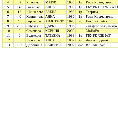
4
39
Кравчук
МАРИЯ
1986
1р
Респ. Крым, лично
5
146
Романько
ИННА
1996
1р
ГБУ РК СШ №3 с\к О
6
12
Шинкарёва
ЕЛЕНА
1983
1р
Таврика
7
40
Коршунова
АННА
1986
1р
Респ. Крым, лично
8
45
Боровкова
АНАСТАСИЯ
1993
мс
Новороссийск
9
232
Губская
ДАРЬЯ
1995
Симферополь, лично
10
0
Семенова
КСЕНИЯ
2002
MoHoEx
11
0
Ведмецкая
ТАТЬЯНА
1983
1р
ГБУ РК 'СШ №3'
12
0
Лизунова
АННА
1987
2р
Долгопрудный
13
185
Дорошина
ВАЛЕРИЯ
2002
кмс
BALAKLAVA