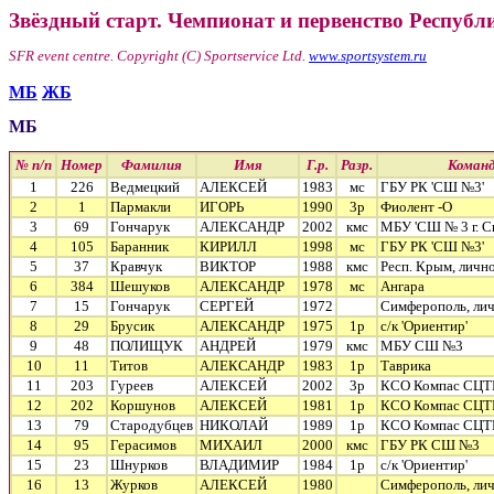
Звёздный старт. Чемпионат и первенство Республ
SFR event centre. Copyright (C) Sportservice Ltd.
www.sportsystem.ru
МБ
ЖБ
МБ
№ п/п
Номер
Фамилия
Имя
Г.р.
Разр.
Коман
1
226
Ведмецкий
АЛЕКСЕЙ
1983
мс
ГБУ РК 'СШ №3'
2
1
Пармакли
ИГОРЬ
1990
3р
Фиолент -О
3
69
Гончарук
АЛЕКСАНДР
2002
кмс
МБУ 'СШ № 3 г. С
4
105
Баранник
КИРИЛЛ
1998
мс
ГБУ РК 'СШ №3'
5
37
Кравчук
ВИКТОР
1988
кмс
Респ. Крым, личн
6
384
Шешуков
АЛЕКСАНДР
1978
мс
Ангара
7
15
Гончарук
СЕРГЕЙ
1972
Симферополь, ли
8
29
Брусик
АЛЕКСАНДР
1975
1р
с/к 'Ориентир'
9
48
ПОЛИЩУК
АНДРЕЙ
1979
кмс
МБУ СШ №3
10
11
Титов
АЛЕКСАНДР
1983
1р
Таврика
11
203
Гуреев
АЛЕКСЕЙ
2002
3р
КСО Компас СЦ
12
202
Коршунов
АЛЕКСЕЙ
1981
1р
КСО Компас СЦ
13
79
Стародубцев
НИКОЛАЙ
1989
1р
КСО Компас СЦ
14
95
Герасимов
МИХАИЛ
2000
кмс
ГБУ РК СШ №3
15
23
Шнурков
ВЛАДИМИР
1984
1р
с/к 'Ориентир'
16
13
Журков
АЛЕКСЕЙ
1980
Симферополь, ли