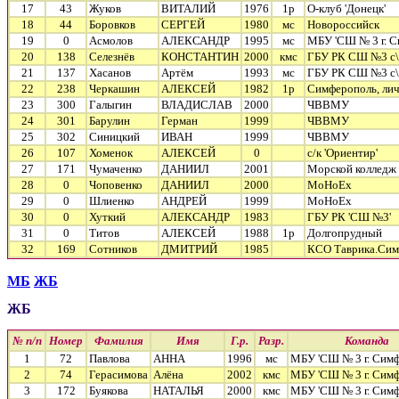
17
43
Жуков
ВИТАЛИЙ
1976
1р
О-клуб 'Донецк'
18
44
Боровков
СЕРГЕЙ
1980
мс
Новороссийск
19
0
Асмолов
АЛЕКСАНДР
1995
мс
МБУ 'СШ № 3 г. С
20
138
Селезнёв
КОНСТАНТИН
2000
кмс
ГБУ РК СШ №3 с\
21
137
Хасанов
Артём
1993
мс
ГБУ РК СШ №3 с\
22
238
Черкашин
АЛЕКСЕЙ
1982
1р
Симферополь, ли
23
300
Галыгин
ВЛАДИСЛАВ
2000
ЧВВМУ
24
301
Барулин
Герман
1999
ЧВВМУ
25
302
Синицкий
ИВАН
1999
ЧВВМУ
26
107
Хоменок
АЛЕКСЕЙ
0
с/к 'Ориентир'
27
171
Чумаченко
ДАНИИЛ
2001
Морской колледж
28
0
Чоповенко
ДАНИИЛ
2000
MoHoEx
29
0
Шлиенко
АНДРЕЙ
1999
MoHoEx
30
0
Хуткий
АЛЕКСАНДР
1983
ГБУ РК 'СШ №3'
31
0
Титов
АЛЕКСЕЙ
1988
1р
Долгопрудный
32
169
Сотников
ДМИТРИЙ
1985
КСО Таврика.Сим
МБ
ЖБ
ЖБ
№ п/п
Номер
Фамилия
Имя
Г.р.
Разр.
Команда
1
72
Павлова
АННА
1996
мс
МБУ 'СШ № 3 г. Симф
2
74
Герасимова
Алёна
2002
кмс
МБУ 'СШ № 3 г. Симф
3
172
Буякова
НАТАЛЬЯ
2000
кмс
МБУ 'СШ № 3 г. Симф