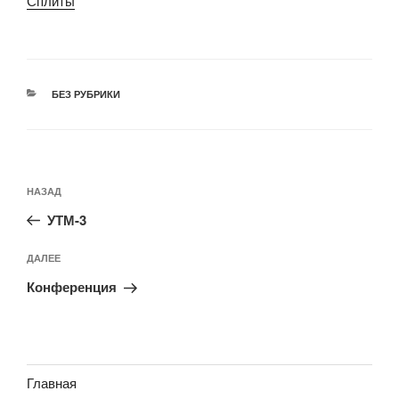
Сплиты
РУБРИКИ
БЕЗ РУБРИКИ
Навигация
Предыдущая
НАЗАД
по
запись:
записям
УТМ-3
Следующая
ДАЛЕЕ
запись
Конференция
Главная