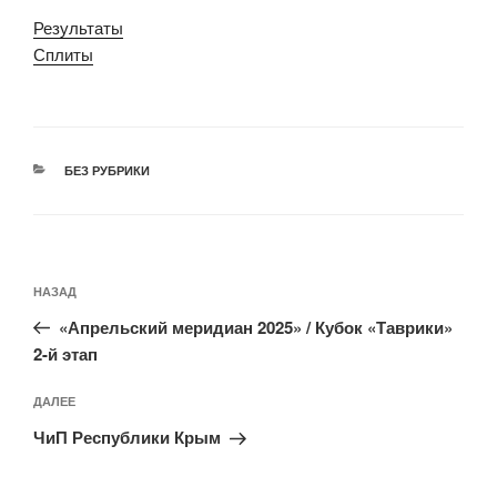
Результаты
Сплиты
РУБРИКИ
БЕЗ РУБРИКИ
Навигация
Предыдущая
НАЗАД
по
запись:
записям
«Апрельский меридиан 2025» / Кубок «Таврики»
2-й этап
Следующая
ДАЛЕЕ
запись
ЧиП Республики Крым