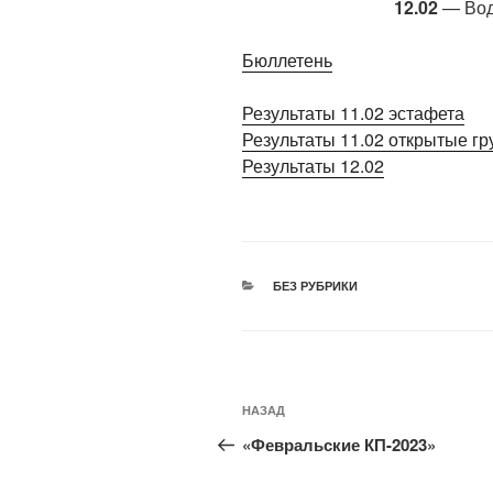
12.02
— Вод
Бюллетень
Результаты 11.02 эстафета
Результаты 11.02 открытые г
Результаты 12.02
РУБРИКИ
БЕЗ РУБРИКИ
Навигация
Предыдущая
НАЗАД
по
запись:
«Февральские КП-2023»
записям