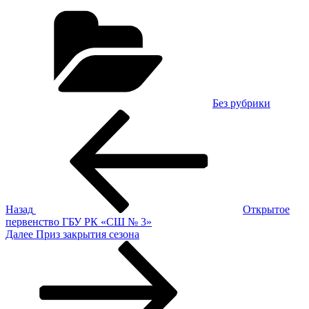
Рубрики
Без рубрики
Навигация
Предыдущая
запись:
по
записям
Назад
Открытое
первенство ГБУ РК «СШ № 3»
Следующая
Далее
Приз закрытия сезона
запись