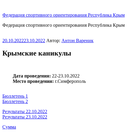
Перейти
к
Федерация спортивного ориентирования Республика Крым
содержимому
Федерация спортивного ориентирования Республика Крым
Опубликовано
20.10.2022
23.10.2022
Автор:
Антон Вареник
Крымские каникулы
Дата проведения:
22-23.10.2022
Место проведения:
г.Симферополь
Бюллетень 1
Бюллетень 2
Результаты 22.10.2022
Результаты 23.10.2022
Сумма