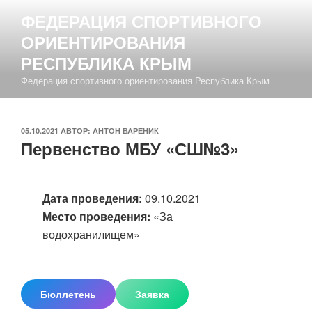
Перейти
ФЕДЕРАЦИЯ СПОРТИВНОГО
к
ОРИЕНТИРОВАНИЯ
содержимому
РЕСПУБЛИКА КРЫМ
Федерация спортивного ориентирования Республика Крым
ОПУБЛИКОВАНО
05.10.2021
АВТОР:
АНТОН ВАРЕНИК
Первенство МБУ «СШ№3»
Дата проведения:
09.10.2021
Место проведения:
«За
водохранилищем»
Бюллетень
Заявка