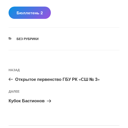
Бюллетень 2
РУБРИКИ
БЕЗ РУБРИКИ
Навигация
Предыдущая
НАЗАД
по
запись:
записям
Открытое первенство ГБУ РК «СШ № 3»
Следующая
ДАЛЕЕ
запись
Кубок Бастионов