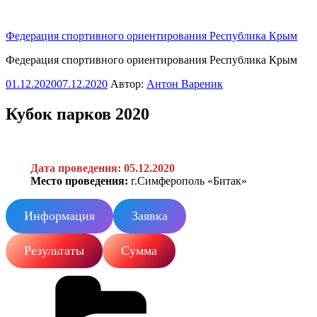
Перейти
к
Федерация спортивного ориентирования Республика Крым
содержимому
Федерация спортивного ориентирования Республика Крым
Опубликовано
01.12.2020
07.12.2020
Автор:
Антон Вареник
Кубок парков 2020
Дата проведения: 05.12.2020
Место проведения:
г.Симферополь «Битак»
Информация
Заявка
Результаты
Сумма
Рубрики