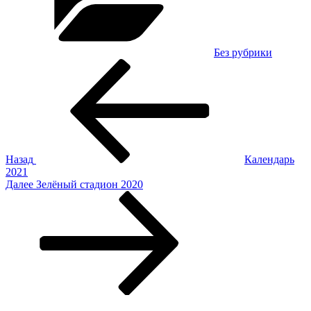
Без рубрики
Навигация
Предыдущая
запись:
по
записям
Назад
Календарь
2021
Следующая
Далее
Зелёный стадион 2020
запись