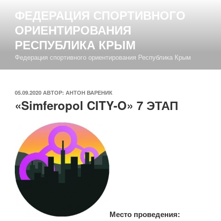
Перейти
ФЕДЕРАЦИЯ СПОРТИВНОГО
к
ОРИЕНТИРОВАНИЯ
содержимому
РЕСПУБЛИКА КРЫМ
Федерация спортивного ориентирования Республика Крым
ОПУБЛИКОВАНО
05.09.2020
АВТОР:
АНТОН ВАРЕНИК
«Simferopol CITY-O» 7 ЭТАП
Место проведения: