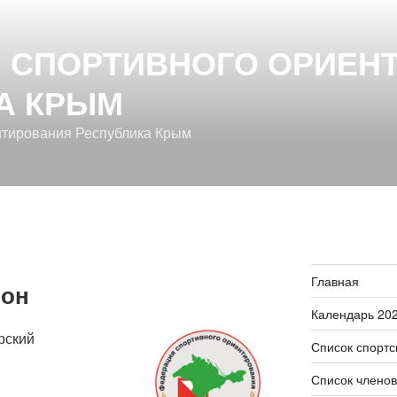
 СПОРТИВНОГО ОРИЕН
А КРЫМ
нтирования Республика Крым
Главная
фон
Календарь 20
рский
Список спорт
Список члено