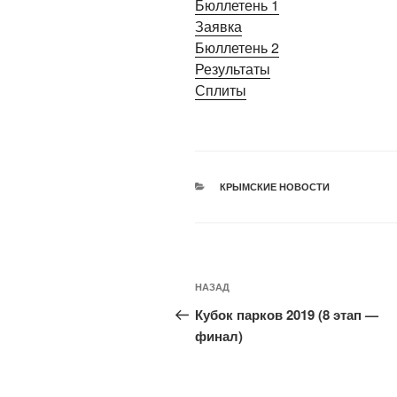
Бюллетень 1
Заявка
Бюллетень 2
Результаты
Сплиты
РУБРИКИ
КРЫМСКИЕ НОВОСТИ
Навигация
Предыдущая
НАЗАД
по
запись:
Кубок парков 2019 (8 этап —
записям
финал)