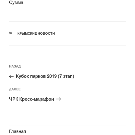
Сумма
РУБРИКИ
КРЫМСКИЕ НОВОСТИ
Навигация
Предыдущая
НАЗАД
по
запись:
записям
Кубок парков 2019 (7 этап)
Следующая
ДАЛЕЕ
запись
ЧРК Кросс-марафон
Главная